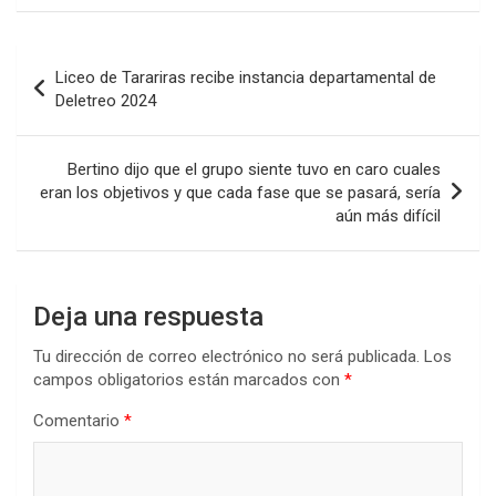
ce
tt
at
ke
m
b
er
s
dI
p
Navegación
Liceo de Tarariras recibe instancia departamental de
o
A
n
ar
de
Deletreo 2024
o
p
tir
entradas
k
p
Bertino dijo que el grupo siente tuvo en caro cuales
eran los objetivos y que cada fase que se pasará, sería
aún más difícil
Deja una respuesta
Tu dirección de correo electrónico no será publicada.
Los
campos obligatorios están marcados con
*
Comentario
*