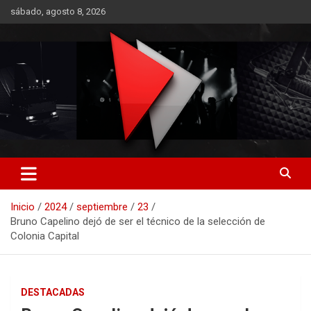
Saltar
sábado, agosto 8, 2026
al
contenido
RO CONTENIDOS
Inicio
2024
septiembre
23
Bruno Capelino dejó de ser el técnico de la selección de
Colonia Capital
DESTACADAS