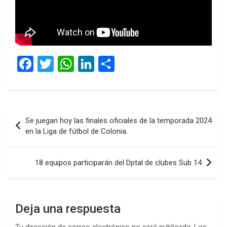
F
T
W
Li
C
a
wi
h
n
o
ce
tt
at
ke
m
b
er
s
dI
p
Navegación
Se juegan hoy las finales oficiales de la temporada 2024
o
A
n
ar
de
en la Liga de fútbol de Colonia.
o
p
tir
entradas
k
p
18 equipos participarán del Dptal de clubes Sub 14
Deja una respuesta