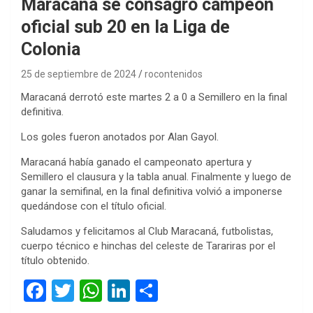
Maracaná se consagró campeón
oficial sub 20 en la Liga de
Colonia
25 de septiembre de 2024
rocontenidos
Maracaná derrotó este martes 2 a 0 a Semillero en la final
definitiva.
Los goles fueron anotados por Alan Gayol.
Maracaná había ganado el campeonato apertura y
Semillero el clausura y la tabla anual. Finalmente y luego de
ganar la semifinal, en la final definitiva volvió a imponerse
quedándose con el título oficial.
Saludamos y felicitamos al Club Maracaná, futbolistas,
cuerpo técnico e hinchas del celeste de Tarariras por el
título obtenido.
F
T
W
Li
C
a
wi
h
n
o