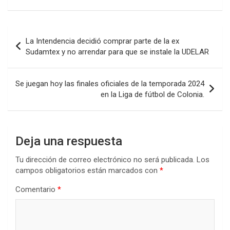
ce
tt
at
ke
m
b
er
s
dI
p
Navegación
La Intendencia decidió comprar parte de la ex
o
A
n
ar
de
Sudamtex y no arrendar para que se instale la UDELAR
o
p
tir
entradas
k
p
Se juegan hoy las finales oficiales de la temporada 2024
en la Liga de fútbol de Colonia.
Deja una respuesta
Tu dirección de correo electrónico no será publicada.
Los
campos obligatorios están marcados con
*
Comentario
*