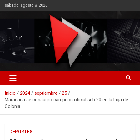
Saltar
sábado, agosto 8, 2026
al
contenido
RO CONTENIDOS
Inicio
2024
septiembre
25
Maracaná se consagró campeón oficial sub 20 en la Liga de
Colonia
DEPORTES