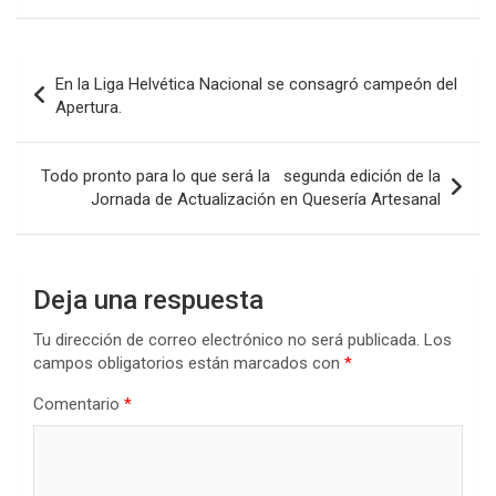
ce
tt
at
ke
m
b
er
s
dI
p
Navegación
En la Liga Helvética Nacional se consagró campeón del
o
A
n
ar
de
Apertura.
o
p
tir
entradas
k
p
Todo pronto para lo que será la segunda edición de la
Jornada de Actualización en Quesería Artesanal
Deja una respuesta
Tu dirección de correo electrónico no será publicada.
Los
campos obligatorios están marcados con
*
Comentario
*