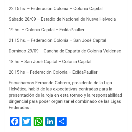
22.15 hs. – Federación Colonia – Colonia Capital
Sábado 28/09 – Estadio de Nacional de Nueva Helvecia
19 hs. – Colonia Capital – EcildaPaullier
21.15 hs. – Federación Colonia – San José Capital
Domingo 29/09 – Cancha de Esparta de Colonia Valdense
18 hs – San José Capital – Colonia Capital
20.15 hs – Federación Colonia – EcildaPaullier
Escuchamos Fernando Cabrera, presidente de la Liga
Helvética, habló de las expectativas centradas para la
presentación de la roja en esta torneo y la responsabilidad
dirigencial para poder organizar el combinado de las Ligas
Federadas…
F
T
W
Li
C
a
wi
h
n
o