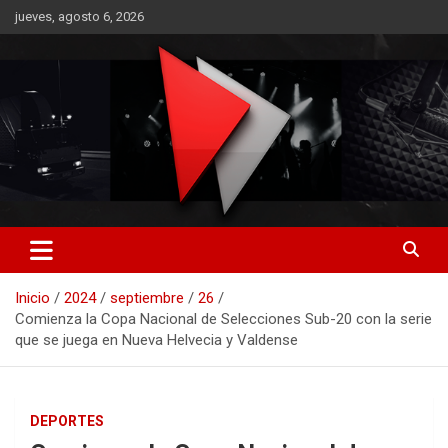
Saltar
jueves, agosto 6, 2026
al
contenido
RO CONTENIDOS
Inicio
2024
septiembre
26
Comienza la Copa Nacional de Selecciones Sub-20 con la serie
que se juega en Nueva Helvecia y Valdense
DEPORTES