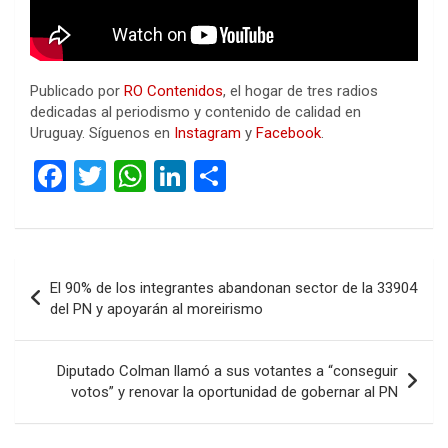
Publicado por
RO Contenidos
, el hogar de tres radios
dedicadas al periodismo y contenido de calidad en
Uruguay. Síguenos en
Instagram
y
Facebook
.
F
T
W
Li
C
a
wi
h
n
o
ce
tt
at
ke
m
b
er
s
dI
p
Navegación
El 90% de los integrantes abandonan sector de la 33904
o
A
n
ar
de
del PN y apoyarán al moreirismo
o
p
tir
entradas
k
p
Diputado Colman llamó a sus votantes a “conseguir
votos” y renovar la oportunidad de gobernar al PN