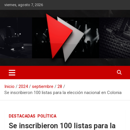
Saltar
viernes, agosto 7, 2026
al
contenido
RO CONTENIDOS
Inicio
2024
septiembre
28
Se inscribieron 100 listas para la elección nacional en Colonia
DESTACADAS
POLÍTICA
Se inscribieron 100 listas para la