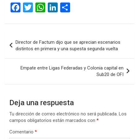
F
T
W
Li
C
a
wi
h
n
o
ce
tt
at
ke
m
b
er
s
dI
p
Navegación
Director de Factum dijo que se aprecian escenarios
o
A
n
ar
de
distintos en primera y una supesta segunda vuelta
o
p
tir
entradas
k
p
Empate entre Ligas Federadas y Colonia capital en
Sub20 de OFI
Deja una respuesta
Tu dirección de correo electrónico no será publicada.
Los
campos obligatorios están marcados con
*
Comentario
*