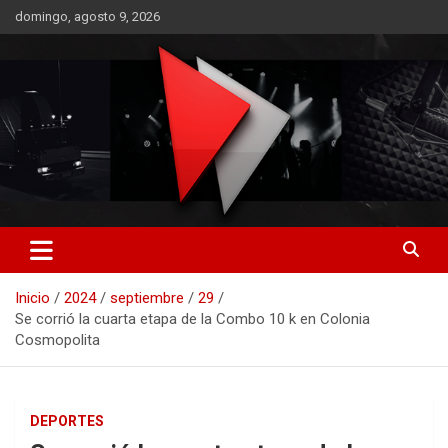
Saltar
domingo, agosto 9, 2026
al
contenido
RO CONTENIDOS
Inicio
2024
septiembre
29
Se corrió la cuarta etapa de la Combo 10 k en Colonia
Cosmopolita
DEPORTES