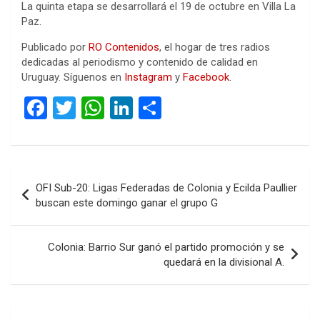
La quinta etapa se desarrollará el 19 de octubre en Villa La
Paz.
Publicado por
RO Contenidos
, el hogar de tres radios
dedicadas al periodismo y contenido de calidad en
Uruguay. Síguenos en
Instagram
y
Facebook
.
F
T
W
Li
C
a
wi
h
n
o
ce
tt
at
ke
m
b
er
s
dI
p
Navegación
OFI Sub-20: Ligas Federadas de Colonia y Ecilda Paullier
o
A
n
ar
de
buscan este domingo ganar el grupo G
o
p
tir
entradas
k
p
Colonia: Barrio Sur ganó el partido promoción y se
quedará en la divisional A.