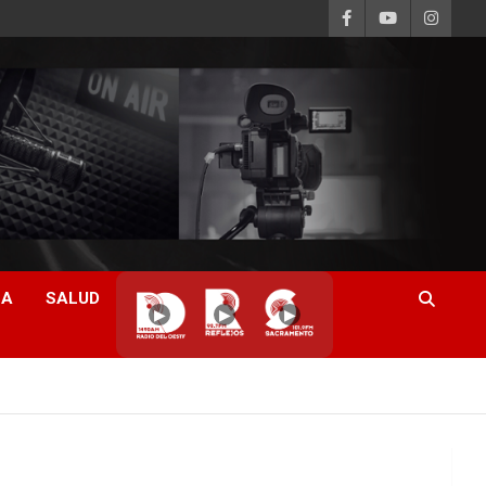
CA
SALUD
▶
▶
▶