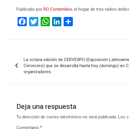
Publicado por
RO Contenidos
, el hogar de tres radios ded
F
T
W
Li
C
a
wi
h
n
o
ce
tt
at
ke
m
b
er
s
dI
p
Navegación
o
A
n
ar
La octava edición de CERVEXPO (Exposición Latinoame
de
o
p
tir
Cervecero) que se desarrolla hasta hoy (domingo) en Co
organizadores.
k
p
entradas
Deja una respuesta
Tu dirección de correo electrónico no será publicada.
Los c
Comentario
*