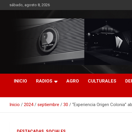
Saltar
sábado, agosto 8, 2026
al
contenido
RO CONTENIDOS
INICIO
RADIOS
AGRO
CULTURALES
DE
Inicio
2024
septiembre
30
“Experiencia Origen Colonia” ab
DESTACADAS
SOCIALES