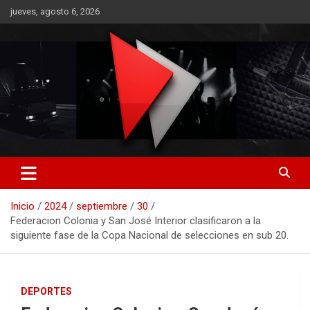
Saltar
jueves, agosto 6, 2026
al
contenido
RO CONTENIDOS
Inicio
2024
septiembre
30
Federacion Colonia y San José Interior clasificaron a la
siguiente fase de la Copa Nacional de selecciones en sub 20.
DEPORTES