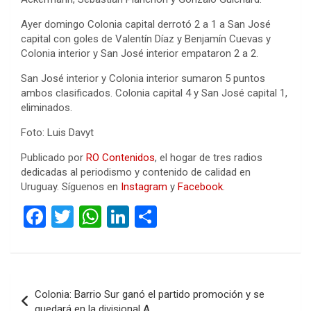
Ayer domingo Colonia capital derrotó 2 a 1 a San José
capital con goles de Valentín Díaz y Benjamín Cuevas y
Colonia interior y San José interior empataron 2 a 2.
San José interior y Colonia interior sumaron 5 puntos
ambos clasificados. Colonia capital 4 y San José capital 1,
eliminados.
Foto: Luis Davyt
Publicado por
RO Contenidos
, el hogar de tres radios
dedicadas al periodismo y contenido de calidad en
Uruguay. Síguenos en
Instagram
y
Facebook
.
F
T
W
Li
C
a
wi
h
n
o
ce
tt
at
ke
m
b
er
s
dI
p
Navegación
Colonia: Barrio Sur ganó el partido promoción y se
o
A
n
ar
de
quedará en la divisional A.