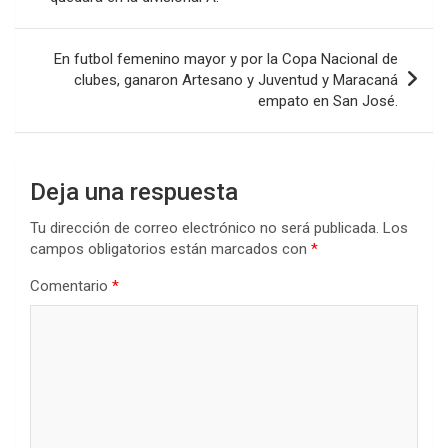
o
p
tir
entradas
k
p
En futbol femenino mayor y por la Copa Nacional de
clubes, ganaron Artesano y Juventud y Maracaná
empato en San José.
Deja una respuesta
Tu dirección de correo electrónico no será publicada.
Los
campos obligatorios están marcados con
*
Comentario
*