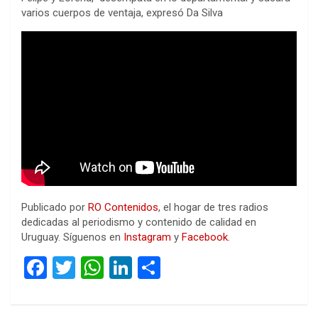
varios cuerpos de ventaja, expresó Da Silva
Publicado por
RO Contenidos
, el hogar de tres radios
dedicadas al periodismo y contenido de calidad en
Uruguay. Síguenos en
Instagram
y
Facebook
.
F
T
W
Li
C
a
wi
h
n
o
ce
tt
at
ke
m