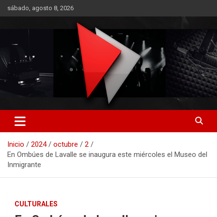
Saltar
sábado, agosto 8, 2026
al
contenido
RO CONTENIDOS
Inicio
2024
octubre
2
En Ombúes de Lavalle se inaugura este miércoles el Museo del
Inmigrante
CULTURALES