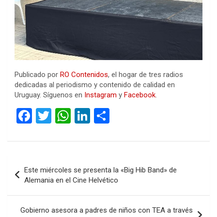
Publicado por
RO Contenidos
, el hogar de tres radios
dedicadas al periodismo y contenido de calidad en
Uruguay. Síguenos en
Instagram
y
Facebook
.
F
T
W
Li
C
a
wi
h
n
o
ce
tt
at
ke
m
b
er
s
dI
p
Navegación
Este miércoles se presenta la «Big Hib Band» de
o
A
n
ar
de
Alemania en el Cine Helvético
o
p
tir
entradas
k
p
Gobierno asesora a padres de niños con TEA a través