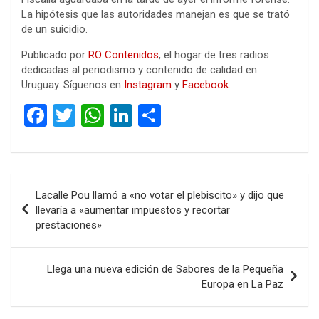
La hipótesis que las autoridades manejan es que se trató
de un suicidio.
Publicado por
RO Contenidos
, el hogar de tres radios
dedicadas al periodismo y contenido de calidad en
Uruguay. Síguenos en
Instagram
y
Facebook
.
F
T
W
Li
C
a
wi
h
n
o
ce
tt
at
ke
m
b
er
s
dI
p
Navegación
Lacalle Pou llamó a «no votar el plebiscito» y dijo que
o
A
n
ar
de
llevaría a «aumentar impuestos y recortar
o
p
tir
prestaciones»
entradas
k
p
Llega una nueva edición de Sabores de la Pequeña
Europa en La Paz