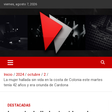
Saltar
viernes, agosto 7, 2026
al
contenido
RO CONTENIDOS
Inicio
2024
octubre
2
La mujer hallada sin vida en la costa de Colonia este martes
tenía 42 años y era oriunda de Cardona
DESTACADAS