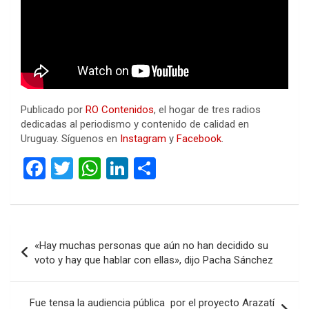
Publicado por
RO Contenidos
, el hogar de tres radios
dedicadas al periodismo y contenido de calidad en
Uruguay. Síguenos en
Instagram
y
Facebook
.
F
T
W
Li
C
a
wi
h
n
o
ce
tt
at
ke
m
b
er
s
dI
p
Navegación
«Hay muchas personas que aún no han decidido su
o
A
n
ar
de
voto y hay que hablar con ellas», dijo Pacha Sánchez
o
p
tir
entradas
k
p
Fue tensa la audiencia pública por el proyecto Arazatí