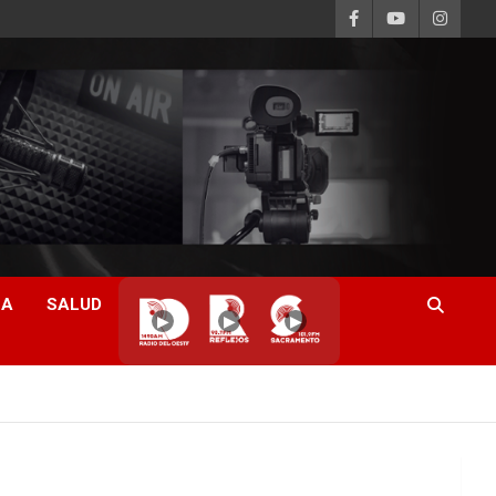
CA
SALUD
▶
▶
▶