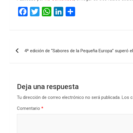
F
T
W
Li
C
a
wi
h
n
o
ce
tt
at
ke
m
b
er
s
dI
p
Navegación
o
A
n
ar
4ª edición de “Sabores de la Pequeña Europa” superó el
de
o
p
tir
k
p
entradas
Deja una respuesta
Tu dirección de correo electrónico no será publicada.
Los c
Comentario
*