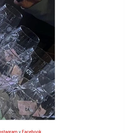
nstagram
y
Facebook
.