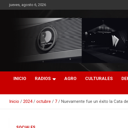
Saltar
jueves, agosto 6, 2026
al
contenido
RO CONTENIDOS
INICIO
RADIOS
AGRO
CULTURALES
DE
Inicio
2024
octubre
7
Nuevamente fue un éxito la Cata de
SOCIALES