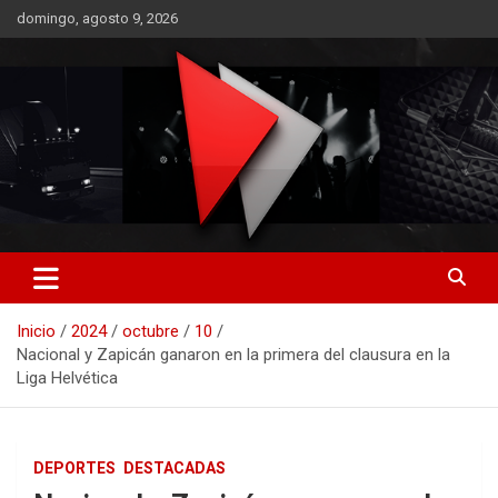
Saltar
domingo, agosto 9, 2026
al
contenido
RO CONTENIDOS
Inicio
2024
octubre
10
Nacional y Zapicán ganaron en la primera del clausura en la
Liga Helvética
DEPORTES
DESTACADAS