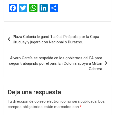
F
T
W
Li
C
a
wi
h
n
o
ce
tt
at
ke
m
b
er
s
dI
p
Navegación
Plaza Colonia le ganó 1 a 0 al Piriápolis por la Copa
o
A
n
ar
de
Uruguay y jugará con Nacional o Durazno.
o
p
tir
entradas
k
p
Álvaro García se respalda en los gobiernos del FA para
seguir trabajando por el país. En Colonia apoya a Milton
Cabrera
Deja una respuesta
Tu dirección de correo electrónico no será publicada.
Los
campos obligatorios están marcados con
*