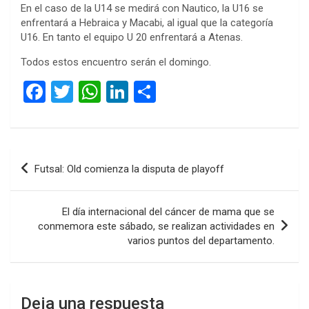
En el caso de la U14 se medirá con Nautico, la U16 se
enfrentará a Hebraica y Macabi, al igual que la categoría
U16. En tanto el equipo U 20 enfrentará a Atenas.
Todos estos encuentro serán el domingo.
F
T
W
Li
C
a
wi
h
n
o
ce
tt
at
ke
m
b
er
s
dI
p
Navegación
Futsal: Old comienza la disputa de playoff
o
A
n
ar
de
o
p
tir
entradas
El día internacional del cáncer de mama que se
k
p
conmemora este sábado, se realizan actividades en
varios puntos del departamento.
Deja una respuesta