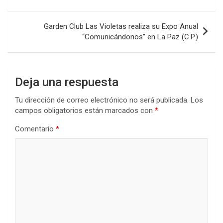
o
p
tir
entradas
k
p
Garden Club Las Violetas realiza su Expo Anual
“Comunicándonos” en La Paz (C.P.)
Deja una respuesta
Tu dirección de correo electrónico no será publicada.
Los
campos obligatorios están marcados con
*
Comentario
*