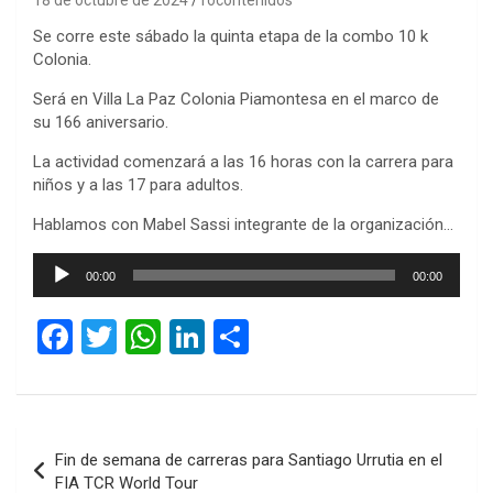
Se corre este sábado la quinta etapa de la combo 10 k
Colonia.
Será en Villa La Paz Colonia Piamontesa en el marco de
su 166 aniversario.
La actividad comenzará a las 16 horas con la carrera para
niños y a las 17 para adultos.
Hablamos con Mabel Sassi integrante de la organización…
Reproductor
00:00
00:00
de
audio
F
T
W
Li
C
a
wi
h
n
o
ce
tt
at
ke
m
b
er
s
dI
p
Navegación
Fin de semana de carreras para Santiago Urrutia en el
o
A
n
ar
de
FIA TCR World Tour