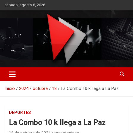
Saltar
sábado, agosto 8, 2026
al
contenido
RO CONTENIDOS
Inicio
2024
octubre
18
La Combo 10 k llega a La Paz
DEPORTES
La Combo 10 k llega a La Paz
18 de octubre de 2024
rocontenidos