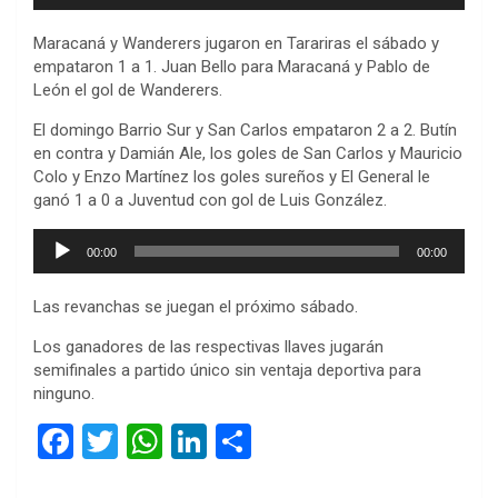
audio
Maracaná y Wanderers jugaron en Tarariras el sábado y
empataron 1 a 1. Juan Bello para Maracaná y Pablo de
León el gol de Wanderers.
El domingo Barrio Sur y San Carlos empataron 2 a 2. Butín
en contra y Damián Ale, los goles de San Carlos y Mauricio
Colo y Enzo Martínez los goles sureños y El General le
ganó 1 a 0 a Juventud con gol de Luis González.
Reproductor
00:00
00:00
de
audio
Las revanchas se juegan el próximo sábado.
Los ganadores de las respectivas llaves jugarán
semifinales a partido único sin ventaja deportiva para
ninguno.
F
T
W
Li
C
a
wi
h
n
o