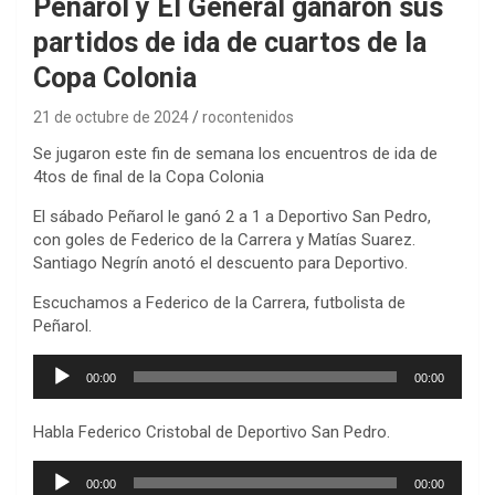
Peñarol y El General ganaron sus
partidos de ida de cuartos de la
Copa Colonia
21 de octubre de 2024
rocontenidos
Se jugaron este fin de semana los encuentros de ida de
4tos de final de la Copa Colonia
El sábado Peñarol le ganó 2 a 1 a Deportivo San Pedro,
con goles de Federico de la Carrera y Matías Suarez.
Santiago Negrín anotó el descuento para Deportivo.
Escuchamos a Federico de la Carrera, futbolista de
Peñarol.
Reproductor
00:00
00:00
de
audio
Habla Federico Cristobal de Deportivo San Pedro.
Reproductor
00:00
00:00
de