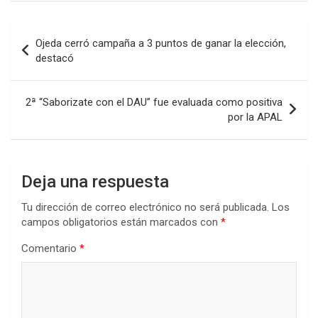
ce
tt
at
ke
m
b
er
s
dI
p
Navegación
Ojeda cerró campaña a 3 puntos de ganar la elección,
o
A
n
ar
de
destacó
o
p
tir
entradas
k
p
2ª “Saborizate con el DAU” fue evaluada como positiva
por la APAL
Deja una respuesta
Tu dirección de correo electrónico no será publicada.
Los
campos obligatorios están marcados con
*
Comentario
*