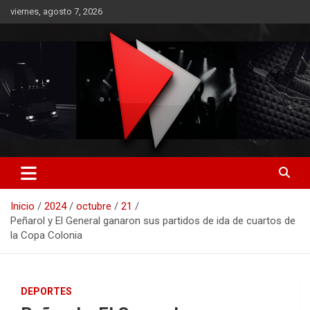
Saltar
viernes, agosto 7, 2026
al
contenido
RO CONTENIDOS
Inicio
2024
octubre
21
Peñarol y El General ganaron sus partidos de ida de cuartos de
la Copa Colonia
DEPORTES