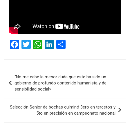
F
T
W
Li
C
a
wi
h
n
o
ce
tt
at
ke
m
b
er
s
dI
p
Navegación
“No me cabe la menor duda que este ha sido un
o
A
n
ar
de
gobierno de profundo contenido humanista y de
o
p
tir
sensibilidad social»
entradas
k
p
Selección Senior de bochas culminó 3ero en tercetos y
5to en precisión en campeonato nacional