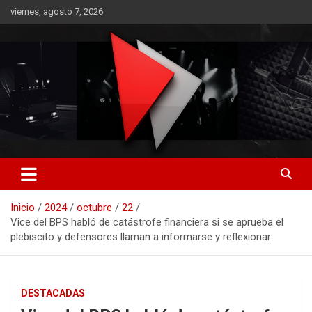
Saltar
viernes, agosto 7, 2026
al
contenido
RO CONTENIDOS
Inicio
2024
octubre
22
Vice del BPS habló de catástrofe financiera si se aprueba el
plebiscito y defensores llaman a informarse y reflexionar
DESTACADAS