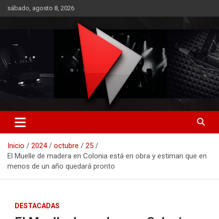
Saltar
sábado, agosto 8, 2026
al
contenido
RO CONTENIDOS
Inicio
2024
octubre
25
El Muelle de madera en Colonia está en obra y estiman que en
menos de un año quedará pronto
DESTACADAS