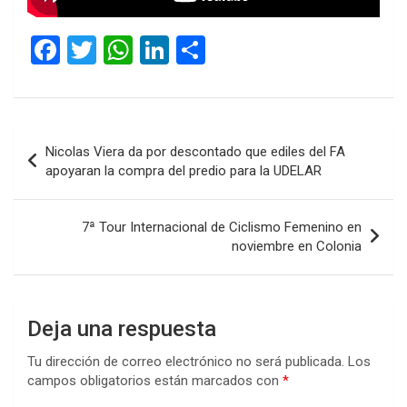
F
T
W
Li
C
a
wi
h
n
o
ce
tt
at
ke
m
b
er
s
dI
p
Navegación
Nicolas Viera da por descontado que ediles del FA
o
A
n
ar
de
apoyaran la compra del predio para la UDELAR
o
p
tir
entradas
k
p
7ª Tour Internacional de Ciclismo Femenino en
noviembre en Colonia
Deja una respuesta
Tu dirección de correo electrónico no será publicada.
Los
campos obligatorios están marcados con
*