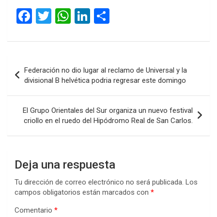
F
T
W
Li
C
a
wi
h
n
o
ce
tt
at
ke
m
b
er
s
dI
p
Navegación
Federación no dio lugar al reclamo de Universal y la
o
A
n
ar
de
divisional B helvética podria regresar este domingo
o
p
tir
entradas
k
p
El Grupo Orientales del Sur organiza un nuevo festival
criollo en el ruedo del Hipódromo Real de San Carlos.
Deja una respuesta
Tu dirección de correo electrónico no será publicada.
Los
campos obligatorios están marcados con
*
Comentario
*