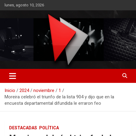
Saltar
lunes, agosto 10, 2026
al
contenido
RO CONTENIDOS
Inicio
2024
noviembre
1
Moreira celebró el triunfo de la lista 904 y dijo que en la
encuesta departamental difundida le erraron feo
DESTACADAS
POLÍTICA