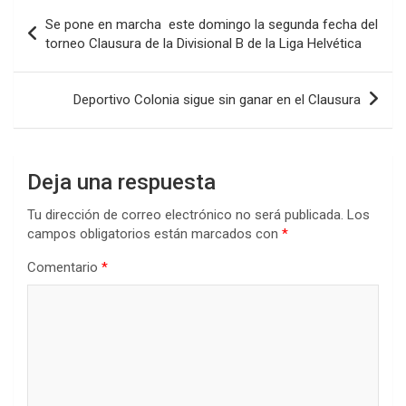
b
er
s
dI
p
Navegación
Se pone en marcha este domingo la segunda fecha del
o
A
n
ar
de
torneo Clausura de la Divisional B de la Liga Helvética
o
p
tir
entradas
k
p
Deportivo Colonia sigue sin ganar en el Clausura
Deja una respuesta
Tu dirección de correo electrónico no será publicada.
Los
campos obligatorios están marcados con
*
Comentario
*