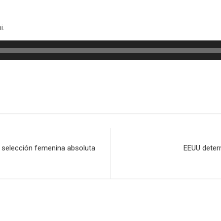
i.
la selección femenina absoluta
EEUU determ