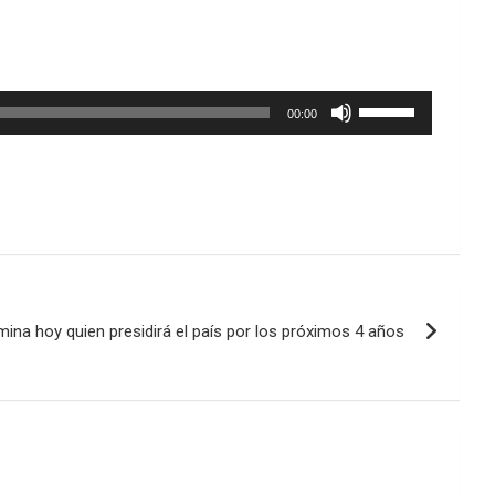
Utiliza
00:00
las
teclas
de
flecha
arriba/abajo
para
aumentar
o
disminuir
ina hoy quien presidirá el país por los próximos 4 años
el
volumen.