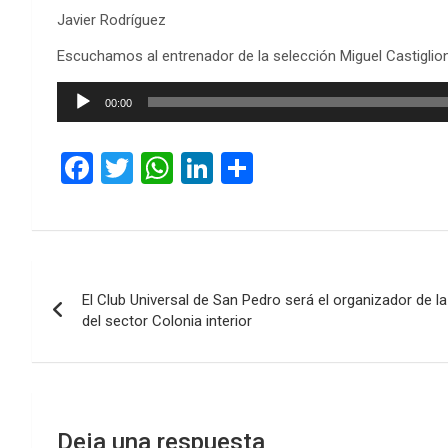
Javier Rodríguez
Escuchamos al entrenador de la selección Miguel Castiglion
Reproductor
00:00
de
audio
F
T
W
Li
C
a
wi
h
n
o
ce
tt
at
ke
m
b
er
s
dI
p
Navegación
o
A
n
ar
El Club Universal de San Pedro será el organizador de 
de
o
p
tir
del sector Colonia interior
k
p
entradas
Deja una respuesta