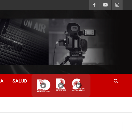
CA
SALUD
▶
▶
▶