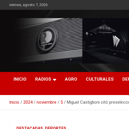
Saltar
viernes, agosto 7, 2026
al
contenido
RO CONTENIDOS
INICIO
RADIOS
AGRO
CULTURALES
DE
Inicio
2024
noviembre
5
Miguel Castiglioni citó preselecc
DESTACADAS
DEPORTES