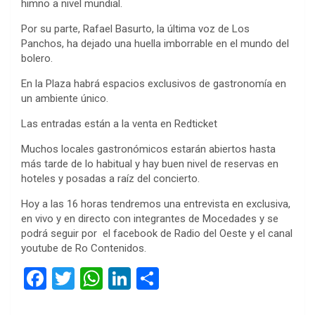
himno a nivel mundial.
Por su parte, Rafael Basurto, la última voz de Los
Panchos, ha dejado una huella imborrable en el mundo del
bolero.
En la Plaza habrá espacios exclusivos de gastronomía en
un ambiente único.
Las entradas están a la venta en Redticket
Muchos locales gastronómicos estarán abiertos hasta
más tarde de lo habitual y hay buen nivel de reservas en
hoteles y posadas a raíz del concierto.
Hoy a las 16 horas tendremos una entrevista en exclusiva,
en vivo y en directo con integrantes de Mocedades y se
podrá seguir por el facebook de Radio del Oeste y el canal
youtube de Ro Contenidos.
F
T
W
Li
C
a
wi
h
n
o