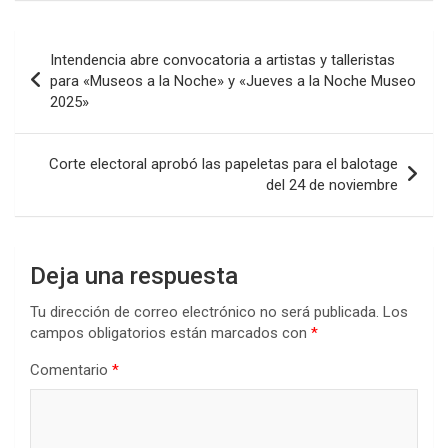
ce
tt
at
ke
m
b
er
s
dI
p
Navegación
Intendencia abre convocatoria a artistas y talleristas
o
A
n
ar
de
para «Museos a la Noche» y «Jueves a la Noche Museo
o
p
tir
2025»
entradas
k
p
Corte electoral aprobó las papeletas para el balotage
del 24 de noviembre
Deja una respuesta
Tu dirección de correo electrónico no será publicada.
Los
campos obligatorios están marcados con
*
Comentario
*