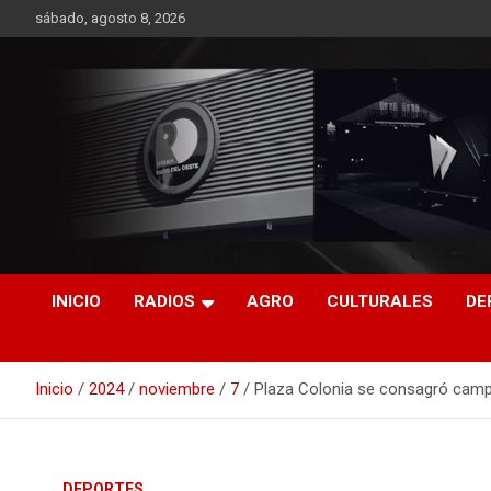
Saltar
sábado, agosto 8, 2026
al
contenido
RO CONTENIDOS
INICIO
RADIOS
AGRO
CULTURALES
DE
Inicio
2024
noviembre
7
Plaza Colonia se consagró camp
DEPORTES