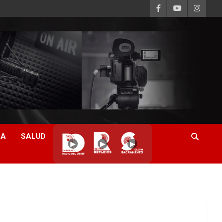
CA
SALUD
▶
▶
▶