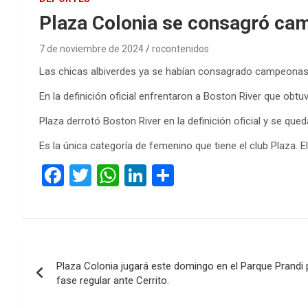
Plaza Colonia se consagró ca
7 de noviembre de 2024
rocontenidos
Las chicas albiverdes ya se habían consagrado campeonas d
En la definición oficial enfrentaron a Boston River que obtuvo
Plaza derrotó Boston River en la definición oficial y se qu
Es la única categoría de femenino que tiene el club Plaza. E
F
T
W
Li
C
a
wi
h
n
o
ce
tt
at
ke
m
b
er
s
dI
p
Navegación
o
A
n
ar
Plaza Colonia jugará este domingo en el Parque Prandi p
de
o
p
tir
fase regular ante Cerrito.
k
p