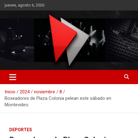
Saltar
jueves, agosto 6, 2026
al
contenido
RO CONTENIDOS
Inicio
2024
noviembre
8
Boxeadores de Plaza Colonia pelean este sábado en
Montevideo.
DEPORTES