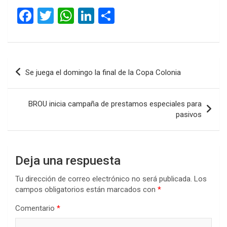
F
T
W
Li
C
a
wi
h
n
o
ce
tt
at
ke
m
b
er
s
dI
p
Navegación
Se juega el domingo la final de la Copa Colonia
o
A
n
ar
de
o
p
tir
entradas
BROU inicia campaña de prestamos especiales para
k
p
pasivos
Deja una respuesta
Tu dirección de correo electrónico no será publicada.
Los
campos obligatorios están marcados con
*
Comentario
*