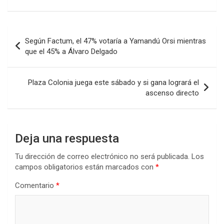
a
wi
h
n
o
ce
tt
at
ke
m
b
er
s
dI
p
Navegación
Según Factum, el 47% votaría a Yamandú Orsi mientras
o
A
n
ar
de
que el 45% a Álvaro Delgado
o
p
tir
entradas
k
p
Plaza Colonia juega este sábado y si gana logrará el
ascenso directo
Deja una respuesta
Tu dirección de correo electrónico no será publicada.
Los
campos obligatorios están marcados con
*
Comentario
*