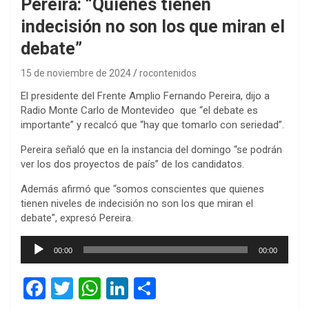
Pereira: “Quienes tienen
indecisión no son los que miran el
debate”
15 de noviembre de 2024
rocontenidos
El presidente del Frente Amplio Fernando Pereira, dijo a
Radio Monte Carlo de Montevideo que “el debate es
importante” y recalcó que “hay que tomarlo con seriedad”.
Pereira señaló que en la instancia del domingo “se podrán
ver los dos proyectos de país” de los candidatos.
Además afirmó que “somos conscientes que quienes
tienen niveles de indecisión no son los que miran el
debate”, expresó Pereira.
Reproductor
00:00
00:00
de
audio
F
T
W
Li
C