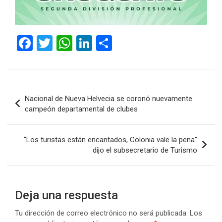
F
T
W
Li
C
a
wi
h
n
o
ce
tt
at
ke
m
b
er
s
dI
p
Navegación
Nacional de Nueva Helvecia se coronó nuevamente
o
A
n
ar
de
campeón departamental de clubes
o
p
tir
entradas
k
p
“Los turistas están encantados, Colonia vale la pena”
dijo el subsecretario de Turismo
Deja una respuesta
Tu dirección de correo electrónico no será publicada.
Los