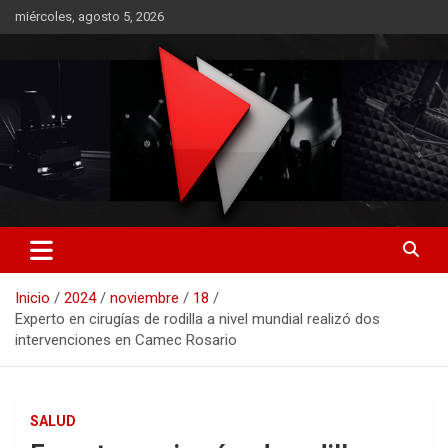
Saltar
miércoles, agosto 5, 2026
al
contenido
RO CONTENIDOS
Inicio
2024
noviembre
18
Experto en cirugías de rodilla a nivel mundial realizó dos
intervenciones en Camec Rosario
SALUD