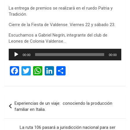
La entrega de premios se realizará en el ruedo Patria y
Tradición.
Cierre de la Fiesta de Valdense. Viernes 22 y sábado 23.
Escuchamos a Gabriel Negrín, integrante del club de
Leones de Colonia Valdense…
Reproductor
00:00
00:00
de
audio
F
T
W
Li
C
a
wi
h
n
o
ce
tt
at
ke
m
b
er
s
dI
p
Navegación
Experiencias de un viaje: conociendo la producción
o
A
n
ar
de
familiar en Italia.
o
p
tir
entradas
k
p
La ruta 106 pasará a jurisdicción nacional para ser