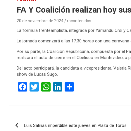
FA Y Coalición realizan hoy su
20 de noviembre de 2024
rocontenidos
La fórmula frenteamplista, integrada por Yamandú Orsi y Ca
La jornada comenzará a las 17:30 horas con una caravana des
Por su parte, la Coalición Republicana, compuesta por el Par
realizará el acto de cierre en el Obelisco en Montevideo, a pa
Del acto participará, la candidata a vicepresidenta, Valeria
show de Lucas Sugo.
F
T
W
Li
C
a
wi
h
n
o
ce
tt
at
ke
m
b
er
s
dI
p
Navegación
o
A
n
ar
Luis Salinas imperdible este jueves en Plaza de Toros