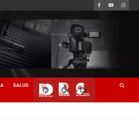
CA
SALUD
▶
▶
▶