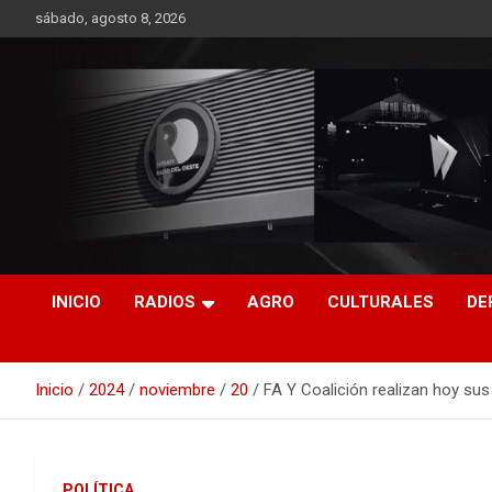
Saltar
sábado, agosto 8, 2026
al
contenido
RO CONTENIDOS
INICIO
RADIOS
AGRO
CULTURALES
DE
Inicio
2024
noviembre
20
FA Y Coalición realizan hoy su
POLÍTICA