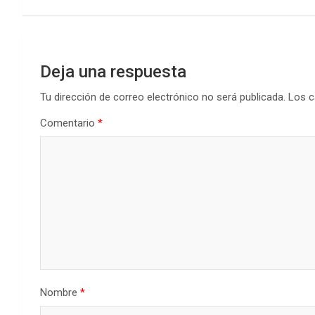
de
o
p
tir
k
p
entradas
Deja una respuesta
Tu dirección de correo electrónico no será publicada.
Los c
Comentario
*
Nombre
*