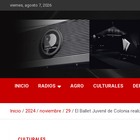
Saltar
viernes, agosto 7, 2026
al
contenido
RO CONTENIDOS
INICIO
RADIOS
AGRO
CULTURALES
DE
Inicio
2024
noviembre
29
El Ballet Juvenil de Colonia re
CULTURALES