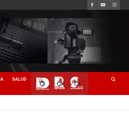
CA
SALUD
▶
▶
▶