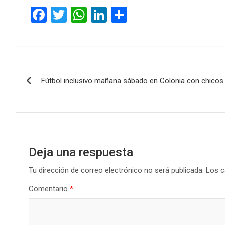
F
T
W
Li
C
a
wi
h
n
o
ce
tt
at
ke
m
b
er
s
dI
p
Navegación
o
A
n
ar
Fútbol inclusivo mañana sábado en Colonia con chicos 
de
o
p
tir
k
p
entradas
Deja una respuesta
Tu dirección de correo electrónico no será publicada.
Los c
Comentario
*