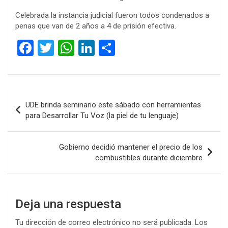
Celebrada la instancia judicial fueron todos condenados a
penas que van de 2 años a 4 de prisión efectiva.
F
T
W
Li
C
a
wi
h
n
o
ce
tt
at
ke
m
b
er
s
dI
p
Navegación
UDE brinda seminario este sábado con herramientas
o
A
n
ar
de
para Desarrollar Tu Voz (la piel de tu lenguaje)
o
p
tir
entradas
k
p
Gobierno decidió mantener el precio de los
combustibles durante diciembre
Deja una respuesta
Tu dirección de correo electrónico no será publicada.
Los