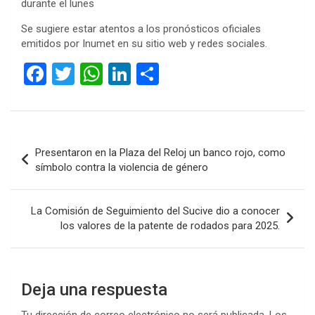
durante el lunes
Se sugiere estar atentos a los pronósticos oficiales
emitidos por Inumet en su sitio web y redes sociales.
F
T
W
Li
C
a
wi
h
n
o
ce
tt
at
ke
m
b
er
s
dI
p
Navegación
Presentaron en la Plaza del Reloj un banco rojo, como
o
A
n
ar
de
símbolo contra la violencia de género
o
p
tir
entradas
k
p
La Comisión de Seguimiento del Sucive dio a conocer
los valores de la patente de rodados para 2025.
Deja una respuesta
Tu dirección de correo electrónico no será publicada.
Los