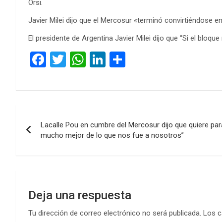
Orsi.
Javier Milei dijo que el Mercosur «terminó convirtiéndose e
El presidente de Argentina Javier Milei dijo que “Si el bloq
F
T
W
Li
C
a
wi
h
n
o
ce
tt
at
ke
m
b
er
s
dI
p
Navegación
o
A
n
ar
Lacalle Pou en cumbre del Mercosur dijo que quiere para
de
o
p
tir
mucho mejor de lo que nos fue a nosotros”
k
p
entradas
Deja una respuesta
Tu dirección de correo electrónico no será publicada.
Los c