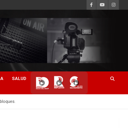
CA
SALUD
▶
▶
▶
bloques.