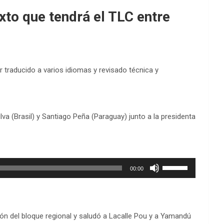
xto que tendrá el TLC entre
traducido a varios idiomas y revisado técnica y
lva (Brasil) y Santiago Peña (Paraguay) junto a la presidenta
Utiliza
00:00
las
teclas
de
flecha
arriba/abajo
ción del bloque regional y saludó a Lacalle Pou y a Yamandú