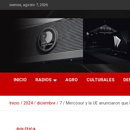
Saltar
viernes, agosto 7, 2026
al
contenido
RO CONTENIDOS
INICIO
RADIOS
AGRO
CULTURALES
DE
Inicio
2024
diciembre
7
Mercosur y la UE anunciaron que 
POLÍTICA