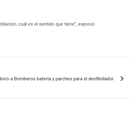
para
aumentar
o
disminuir
blación, cuál es el sentido que tiene”, expresó.
el
volumen.
onó a Bomberos batería y parches para el desfibrilador.