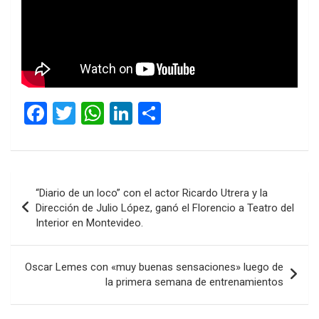
F
T
W
Li
C
a
wi
h
n
o
ce
tt
at
ke
m
b
er
s
dI
p
Navegación
“Diario de un loco” con el actor Ricardo Utrera y la
o
A
n
ar
de
Dirección de Julio López, ganó el Florencio a Teatro del
o
p
tir
Interior en Montevideo.
entradas
k
p
Oscar Lemes con «muy buenas sensaciones» luego de
la primera semana de entrenamientos