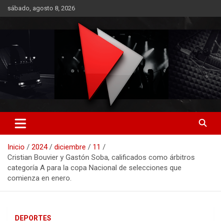
Saltar
sábado, agosto 8, 2026
al
contenido
RO CONTENIDOS
Inicio
2024
diciembre
11
Cristian Bouvier y Gastón Soba, calificados como árbitros
categoría A para la copa Nacional de selecciones que
comienza en enero.
DEPORTES