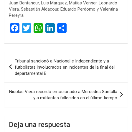
Juan Bentancur, Luis Marquez, Matías Venner, Leonardo
Viera, Sebastián Aldacour, Eduardo Perdomo y Valentina
Pereyra.
F
T
W
Li
C
a
wi
h
n
o
ce
tt
at
ke
m
b
er
s
dI
p
Navegación
Tribunal sancionó a Nacional e Independiente y a
o
A
n
ar
de
futbolistas involucrados en incidentes de la final del
o
p
tir
departamental B
entradas
k
p
Nicolas Viera recordó emocionado a Mercedes Santalla
y a militantes fallecidos en el último tiempo
Deja una respuesta