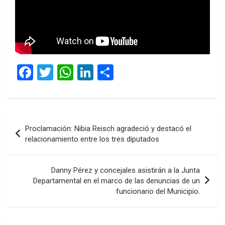
F
T
W
Li
C
a
wi
h
n
o
ce
tt
at
ke
m
b
er
s
dI
p
Navegación
Proclamación: Nibia Reisch agradeció y destacó el
o
A
n
ar
de
relacionamiento entre los tres diputados
o
p
tir
entradas
k
p
Danny Pérez y concejales asistirán a la Junta
Departamental en el marco de las denuncias de un
funcionario del Municipio.