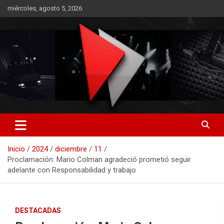
Saltar
miércoles, agosto 5, 2026
al
contenido
RO CONTENIDOS
Inicio
2024
diciembre
11
Proclamación: Mario Colman agradeció prometió seguir
adelante con Responsabilidad y trabajo
DESTACADAS