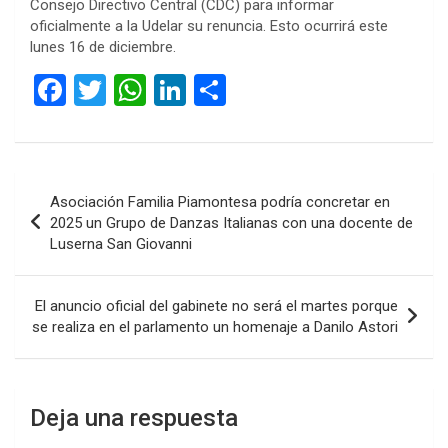
Consejo Directivo Central (CDC) para informar
oficialmente a la Udelar su renuncia. Esto ocurrirá este
lunes 16 de diciembre.
F
T
W
Li
C
a
wi
h
n
o
ce
tt
at
ke
m
b
er
s
dI
p
Navegación
Asociación Familia Piamontesa podría concretar en
o
A
n
ar
de
2025 un Grupo de Danzas Italianas con una docente de
o
p
tir
Luserna San Giovanni
entradas
k
p
El anuncio oficial del gabinete no será el martes porque
se realiza en el parlamento un homenaje a Danilo Astori
Deja una respuesta