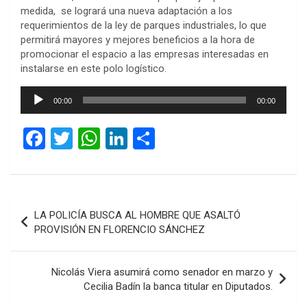
medida, se logrará una nueva adaptación a los
requerimientos de la ley de parques industriales, lo que
permitirá mayores y mejores beneficios a la hora de
promocionar el espacio a las empresas interesadas en
instalarse en este polo logístico.
Reproductor
00:00
00:00
de
audio
F
T
W
Li
C
a
wi
h
n
o
ce
tt
at
ke
m
b
er
s
dI
p
Navegación
LA POLICÍA BUSCA AL HOMBRE QUE ASALTÓ
o
A
n
ar
de
PROVISIÓN EN FLORENCIO SÁNCHEZ
o
p
tir
entradas
k
p
Nicolás Viera asumirá como senador en marzo y
Cecilia Badín la banca titular en Diputados.