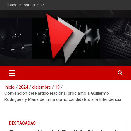
Saltar
sábado, agosto 8, 2026
al
contenido
RO CONTENIDOS
Inicio
2024
diciembre
19
Convención del Partido Nacional proclamó a Guillermo
Rodríguez y María de Lima como candidatos a la Intendencia
DESTACADAS