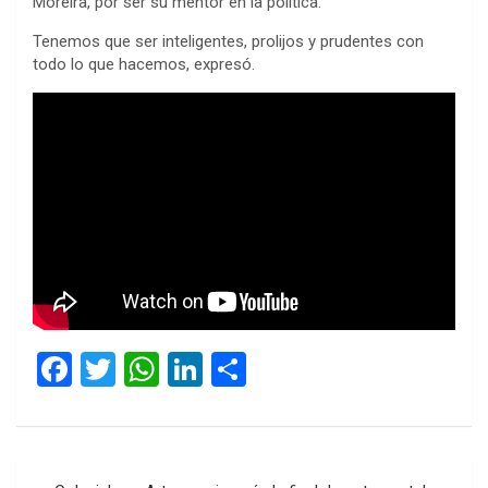
Moreira, por ser su mentor en la política.
Tenemos que ser inteligentes, prolijos y prudentes con
todo lo que hacemos, expresó.
F
T
W
Li
C
a
wi
h
n
o
ce
tt
at
ke
m
b
er
s
dI
p
Navegación