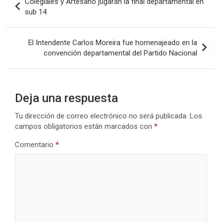
Colegiales y Artesano jugarán la final departamental en
o
A
n
ar
de
sub 14
o
p
tir
entradas
k
p
El Intendente Carlos Moreira fue homenajeado en la
convención departamental del Partido Nacional
Deja una respuesta
Tu dirección de correo electrónico no será publicada.
Los
campos obligatorios están marcados con
*
Comentario
*