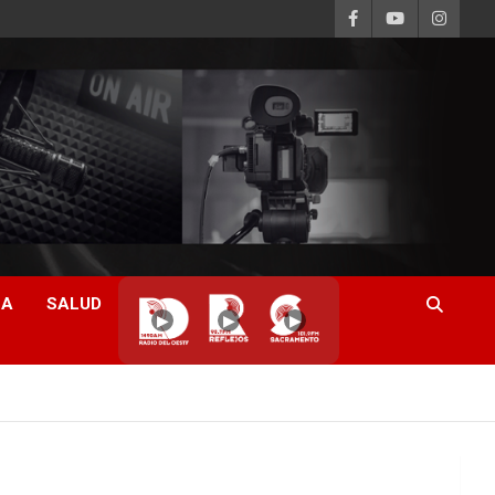
CA
SALUD
▶
▶
▶