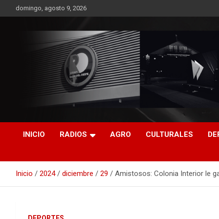
Saltar
domingo, agosto 9, 2026
al
contenido
RO CONTENIDOS
INICIO
RADIOS
AGRO
CULTURALES
DE
Inicio
2024
diciembre
29
Amistosos: Colonia Interior le g
DEPORTES