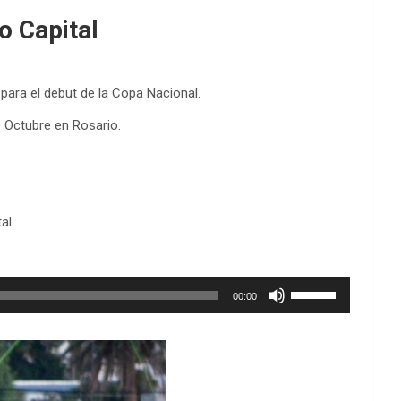
o Capital
para el debut de la Copa Nacional.
e Octubre en Rosario.
al.
Utiliza
00:00
las
teclas
de
flecha
arriba/abajo
para