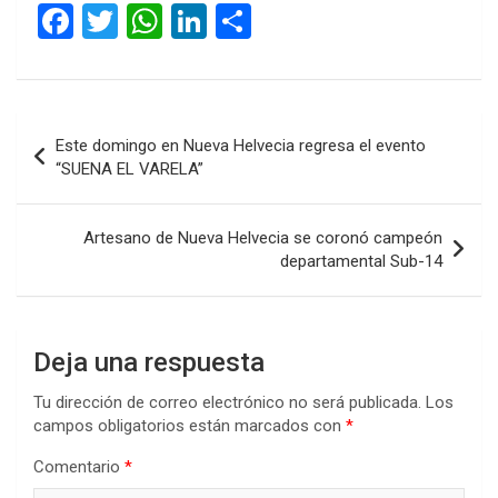
F
T
W
Li
C
a
wi
h
n
o
ce
tt
at
ke
m
b
er
s
dI
p
Navegación
Este domingo en Nueva Helvecia regresa el evento
o
A
n
ar
de
“SUENA EL VARELA”
o
p
tir
entradas
k
p
Artesano de Nueva Helvecia se coronó campeón
departamental Sub-14
Deja una respuesta
Tu dirección de correo electrónico no será publicada.
Los
campos obligatorios están marcados con
*
Comentario
*