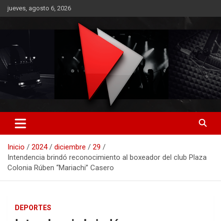
Saltar
jueves, agosto 6, 2026
al
contenido
RO CONTENIDOS
Inicio
2024
diciembre
29
Intendencia brindó reconocimiento al boxeador del club Plaza
Colonia Rúben “Mariachi” Casero
DEPORTES