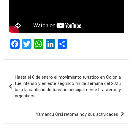
F
T
W
Li
C
a
wi
h
n
o
ce
tt
at
ke
m
b
er
s
dI
p
Navegación
Hasta el 6 de enero el movimiento turístico en Colonia
o
A
n
ar
de
fue intenso y en este segundo fin de semana del 2025,
o
p
tir
bajó la cantidad de turistas principalmente brasileros y
entradas
argentinos.
k
p
Yamandú Orsi retoma hoy sus actividades