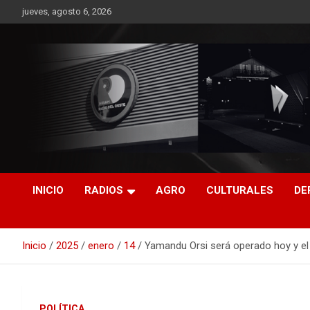
Saltar
jueves, agosto 6, 2026
al
contenido
RO CONTENIDOS
INICIO
RADIOS
AGRO
CULTURALES
DE
Inicio
2025
enero
14
Yamandu Orsi será operado hoy y el
POLÍTICA