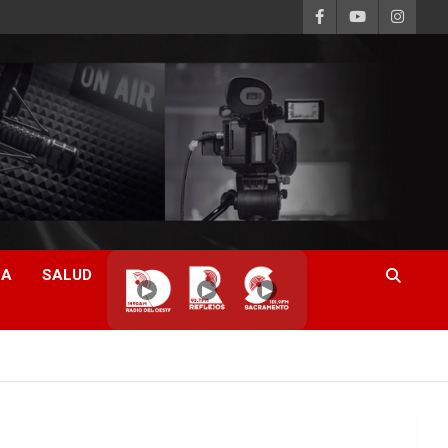
CA
SALUD
▶
▶
▶