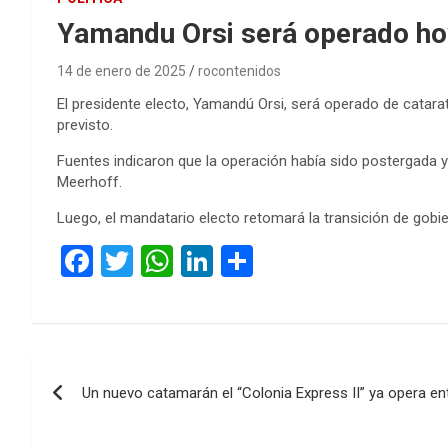
Yamandu Orsi será operado hoy
14 de enero de 2025
rocontenidos
El presidente electo, Yamandú Orsi, será operado de catara
previsto.
Fuentes indicaron que la operación había sido postergada y 
Meerhoff.
Luego, el mandatario electo retomará la transición de gobie
F
T
W
Li
C
a
wi
h
n
o
ce
tt
at
ke
m
b
er
s
dI
p
Navegación
o
A
n
ar
Un nuevo catamarán el “Colonia Express II” ya opera en
de
o
p
tir