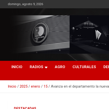
Saltar
domingo, agosto 9, 2026
al
contenido
RO CONTENIDOS
INICIO
RADIOS
AGRO
CULTURALES
DE
Inicio
2025
enero
15
Avanza en el departamento la nueva
DESTACADAS