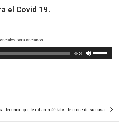
a el Covid 19.
enciales para ancianos.
Utiliza
00:00
las
teclas
de
flecha
arriba/abajo
para
aumentar
o
disminuir
a denuncio que le robaron 40 kilos de carne de su casa
el
volumen.