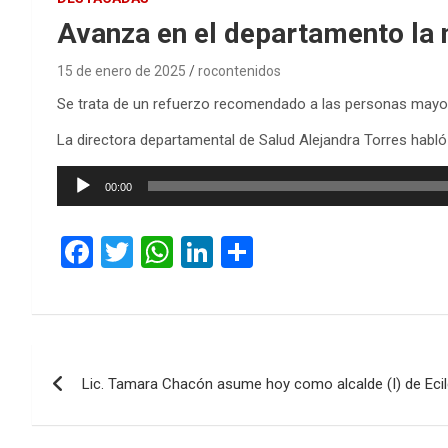
Avanza en el departamento la 
15 de enero de 2025
rocontenidos
Se trata de un refuerzo recomendado a las personas mayo
La directora departamental de Salud Alejandra Torres habló
Reproductor
00:00
de
audio
F
T
W
Li
C
a
wi
h
n
o
ce
tt
at
ke
m
b
er
s
dI
p
Navegación
o
A
n
ar
Lic. Tamara Chacón asume hoy como alcalde (I) de Ecild
de
o
p
tir
k
p
entradas