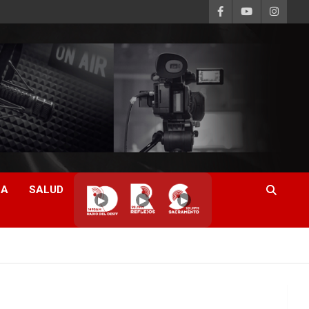
CA
SALUD
▶
▶
▶