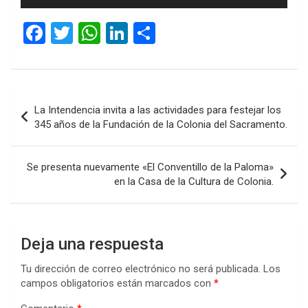
de
audio
F
T
W
Li
C
a
wi
h
n
o
ce
tt
at
ke
m
b
er
s
dI
p
Navegación
La Intendencia invita a las actividades para festejar los
o
A
n
ar
de
345 años de la Fundación de la Colonia del Sacramento.
o
p
tir
entradas
k
p
Se presenta nuevamente «El Conventillo de la Paloma»
en la Casa de la Cultura de Colonia.
Deja una respuesta
Tu dirección de correo electrónico no será publicada.
Los
campos obligatorios están marcados con
*