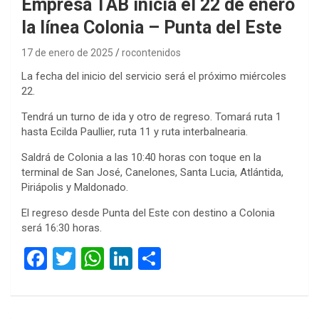
Empresa TAB inicia el 22 de enero
la línea Colonia – Punta del Este
17 de enero de 2025
rocontenidos
La fecha del inicio del servicio será el próximo miércoles
22.
Tendrá un turno de ida y otro de regreso. Tomará ruta 1
hasta Ecilda Paullier, ruta 11 y ruta interbalnearia.
Saldrá de Colonia a las 10:40 horas con toque en la
terminal de San José, Canelones, Santa Lucia, Atlántida,
Piriápolis y Maldonado.
El regreso desde Punta del Este con destino a Colonia
será 16:30 horas.
F
T
W
Li
C
a
wi
h
n
o
ce
tt
at
ke
m