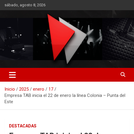
Saltar
sábado, agosto 8, 2026
al
contenido
RO CONTENIDOS
Inicio
2025
enero
17
Empresa TAB inicia el 22 de enero la línea Colonia – Punta del
Este
DESTACADAS