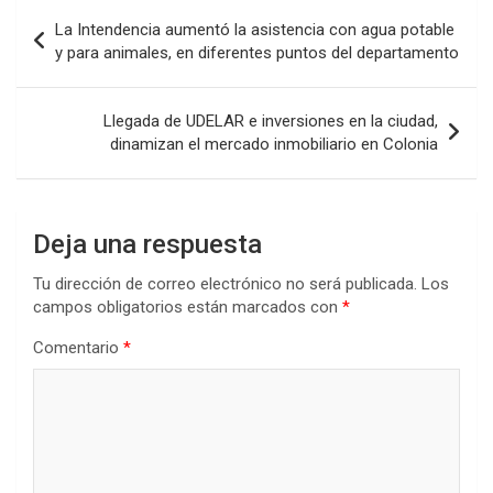
b
er
s
dI
p
Navegación
La Intendencia aumentó la asistencia con agua potable
o
A
n
ar
de
y para animales, en diferentes puntos del departamento
o
p
tir
entradas
k
p
Llegada de UDELAR e inversiones en la ciudad,
dinamizan el mercado inmobiliario en Colonia
Deja una respuesta
Tu dirección de correo electrónico no será publicada.
Los
campos obligatorios están marcados con
*
Comentario
*