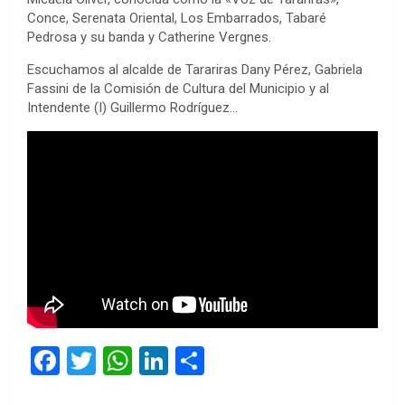
Conce, Serenata Oriental, Los Embarrados, Tabaré
Pedrosa y su banda y Catherine Vergnes.
Escuchamos al alcalde de Tarariras Dany Pérez, Gabriela
Fassini de la Comisión de Cultura del Municipio y al
Intendente (I) Guillermo Rodríguez…
F
T
W
Li
C
a
wi
h
n
o