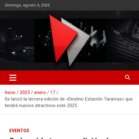
Saltar
domingo, agosto 9, 2026
al
contenido
RO CONTENIDOS
Inicio
2025
enero
17
Se lanzó la tercera edición de «Destino Estación Tarariras» que
tendrá nuevos atractivos este 2025
EVENTOS