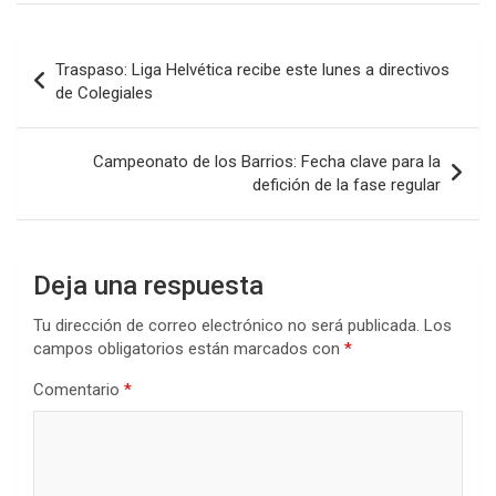
ce
tt
at
ke
m
b
er
s
dI
p
Navegación
Traspaso: Liga Helvética recibe este lunes a directivos
o
A
n
ar
de
de Colegiales
o
p
tir
entradas
k
p
Campeonato de los Barrios: Fecha clave para la
defición de la fase regular
Deja una respuesta
Tu dirección de correo electrónico no será publicada.
Los
campos obligatorios están marcados con
*
Comentario
*