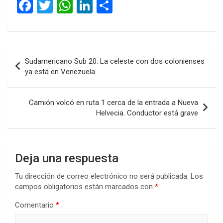
F
T
W
Li
C
a
wi
h
n
o
ce
tt
at
ke
m
b
er
s
dI
p
Navegación
Sudamericano Sub 20: La celeste con dos colonienses
o
A
n
ar
de
ya está en Venezuela
o
p
tir
entradas
k
p
Camión volcó en ruta 1 cerca de la entrada a Nueva
Helvecia. Conductor está grave
Deja una respuesta
Tu dirección de correo electrónico no será publicada.
Los
campos obligatorios están marcados con
*
Comentario
*